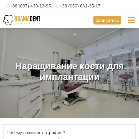
Перейти
+38 (097) 439-13-95
+38 (050) 661-35-17
до
вмісту
Mai
Записатись
Me
Наращивание кости для
имплантации
Почему возникает атрофия?