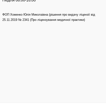
Неділя 08:00-16:00
ФОП Хоменко Юлія Миколаівна (рішення про видачу ліцензії від
25.11.2019 № 2341 (Про ліцензування медичної практики)