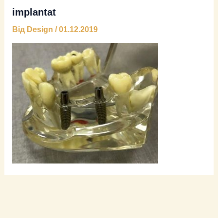
implantat
Від
Design
/
01.12.2019