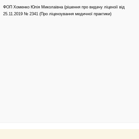
ФОП Хоменко Юлія Миколаівна (рішення про видачу ліцензії від
25.11.2019 № 2341 (Про ліцензування медичної практики)
Copyright © 2026 Стоматологія в Дніпрі | БрамаДент