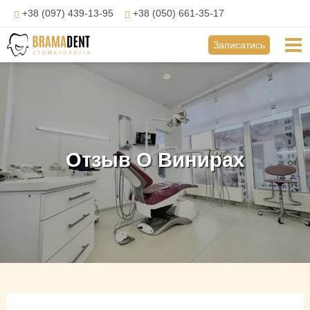
Перейти
+38 (097) 439-13-95
+38 (050) 661-35-17
до
вмісту
Mai
Записатись
Me
Отзыв О Винирах