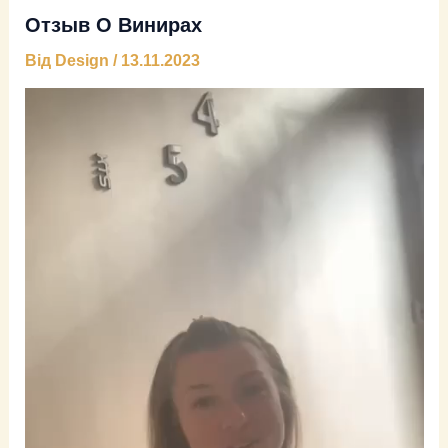
Отзыв О Винирах
Від
Design
/
13.11.2023
Відеопрогравач