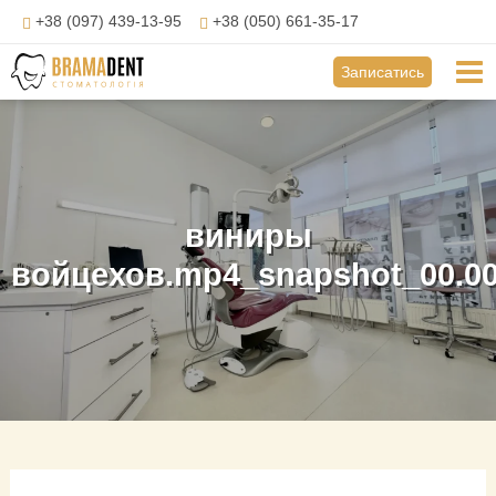
Перейти
+38 (097) 439-13-95
+38 (050) 661-35-17
до
вмісту
Mai
Записатись
Me
виниры
войцехов.mp4_snapshot_00.00