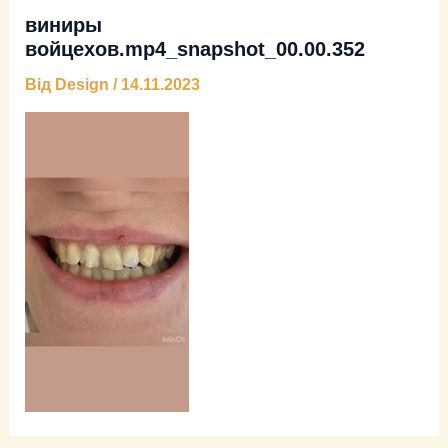
виниры
войцехов.mp4_snapshot_00.00.352
Від
Design
/
14.11.2023