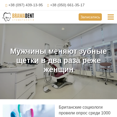
Перейти
+38 (097) 439-13-95
+38 (050) 661-35-17
до
вмісту
Mai
Записатись
Me
Мужчины меняют зубные
щетки в два раза реже
женщин
Британские социологи
провели опрос среди 1000