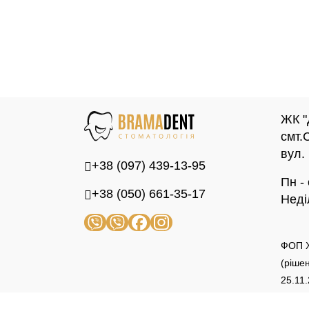
ЖК "
смт.
вул.
+38 (097) 439-13-95
Пн -
+38 (050) 661-35-17
Неді
ФОП Х
(рішен
25.11
медич