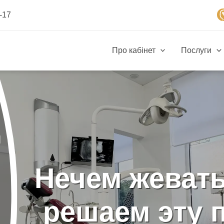
-17
Про кабінет
Послуги
м
Нечем жевать
решаем эту 