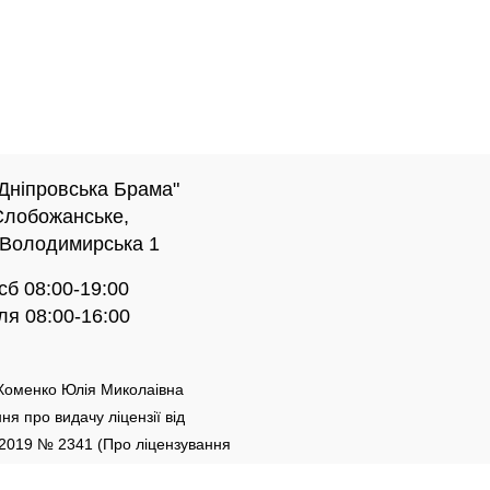
Дніпровська Брама"
Слобожанське,
 Володимирська 1
 сб 08:00-19:00
ля 08:00-16:00
оменко Юлія Миколаівна
ня про видачу ліцензії від
.2019 № 2341 (Про ліцензування
ної практики)