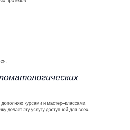
ных протезов
ся.
томатологических
 дополняю курсами и мастер–классами.
 делает эту услугу доступной для всех.