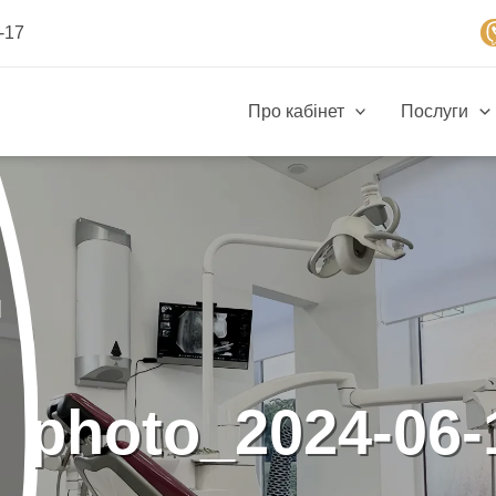
-17
Про кабінет
Послуги
м
photo_2024-06-