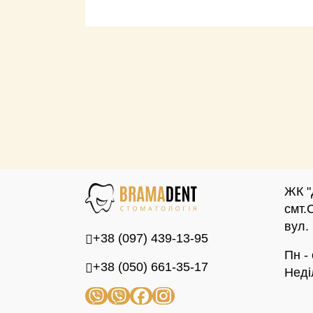
ЖК "
смт.
вул.
+38 (097) 439-13-95
Пн -
+38 (050) 661-35-17
Неді