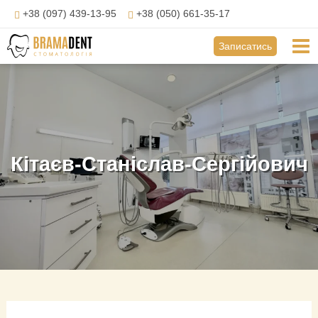
Перейти
+38 (097) 439-13-95
+38 (050) 661-35-17
до
вмісту
Mai
Записатись
Me
Кітаєв-Станіслав-Сергійович