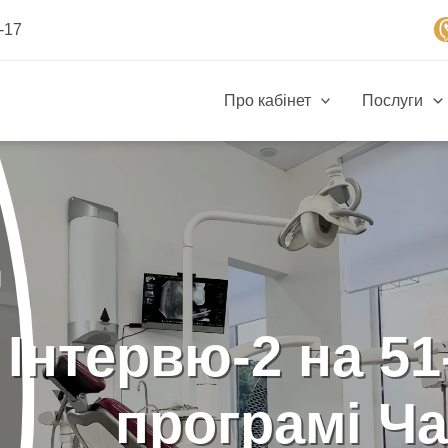
-17
Про кабінет
Послуги
м
Інтервю-2 на 51
програмі Ч