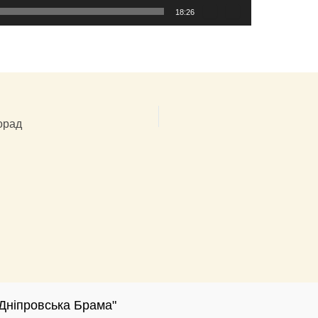
18:26
порад
Дніпровська Брама"