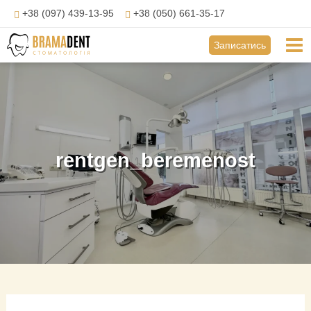
Перейти
+38 (097) 439-13-95
+38 (050) 661-35-17
до
вмісту
Mai
Записатись
Навігація
Me
по
запису
rentgen_beremenost